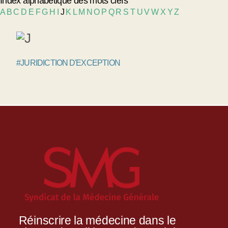
Index alphabétique des mots clefs
A
B
C
D
E
F
G
H
I
J
K
L
M
N
O
P
Q
R
S
T
U
V
W
X
Y
Z
#JURIDICTION D'EXCEPTION
Réinscrire la médecine dans le