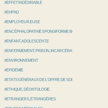
#EFFET INDÉSIRABLE
#EHPAD
#EMPLOYEUR.EUSE
#ENCÉPHALOPATHIE SPONGIFORME BOVINE, ESB
#ENFANT, ADOLESCENT.E
#ENFERMEMENT, PRISON, INCARCÉRATION
#ENVIRONNEMENT
#EPIDÉMIE
#ETATS GÉNÉRAUX DE L’OFFRE DE SOINS EGOS
#ETHIQUE, DÉONTOLOGIE
#ETRANGERS, ÉTRANGÈRES