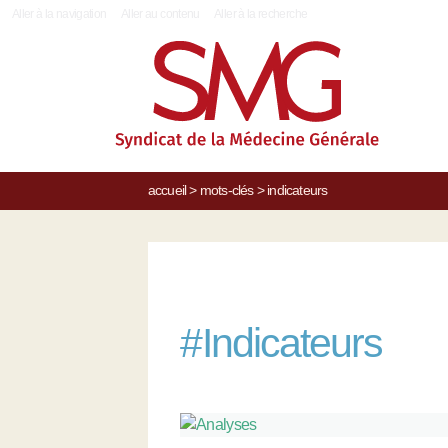
|
Aller à la navigation
Aller au contenu
Aller à la recherche
accueil
>
mots-clés
>
indicateurs
#
Indicateurs