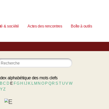
é & société
Actes des rencontres
Boîte à outils
ndex alphabétique des mots clefs
B
C
D
E
F
G
H
I
J
K
L
M
N
O
P
Q
R
S
T
U
V
W
Y
Z