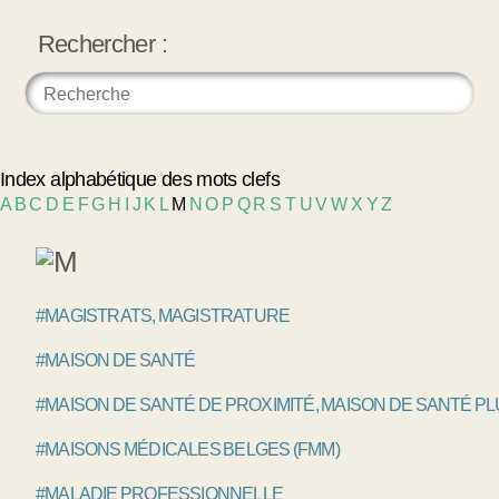
Rechercher :
Index alphabétique des mots clefs
A
B
C
D
E
F
G
H
I
J
K
L
M
N
O
P
Q
R
S
T
U
V
W
X
Y
Z
#MAGISTRATS, MAGISTRATURE
#MAISON DE SANTÉ
#MAISON DE SANTÉ DE PROXIMITÉ, MAISON DE SANTÉ P
#MAISONS MÉDICALES BELGES (FMM)
#MALADIE PROFESSIONNELLE