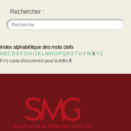
Rechercher :
Index alphabétique des mots clefs
A
B
C
D
E
F
G
H
I
J
K
L
M
N
O
P
Q
R
S
T
U
V
W
X
Y
Z
Il n'y a pas d'occurence pour la lettre
X