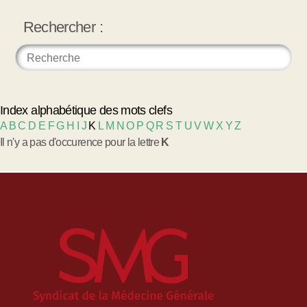
Rechercher :
Index alphabétique des mots clefs
A
B
C
D
E
F
G
H
I
J
K
L
M
N
O
P
Q
R
S
T
U
V
W
X
Y
Z
Il n'y a pas d'occurence pour la lettre
K