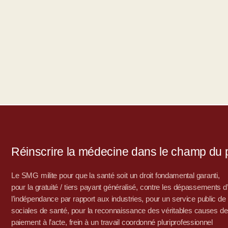
Réinscrire la médecine dans le champ du po
Le SMG milite pour que la santé soit un droit fondamental garanti,
pour la gratuité / tiers payant généralisé, contre les dépassements 
l’indépendance par rapport aux industries, pour un service public de sa
sociales de santé, pour la reconnaissance des véritables causes de
paiement à l’acte, frein à un travail coordonné pluriprofessionnel