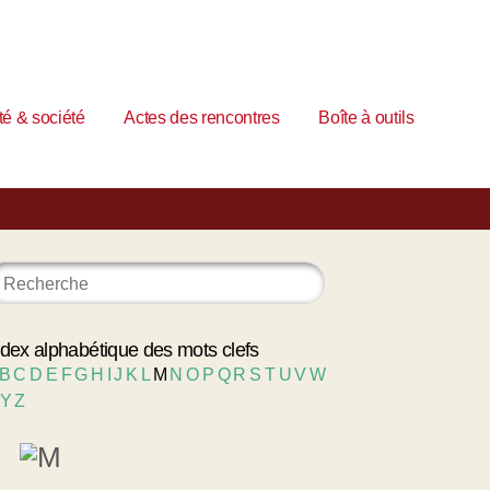
é & société
Actes des rencontres
Boîte à outils
ndex alphabétique des mots clefs
B
C
D
E
F
G
H
I
J
K
L
M
N
O
P
Q
R
S
T
U
V
W
Y
Z