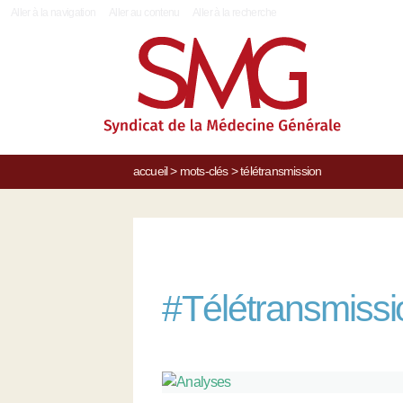
|
Aller à la navigation
Aller au contenu
Aller à la recherche
accueil
>
mots-clés
>
télétransmission
#
Télétransmissi