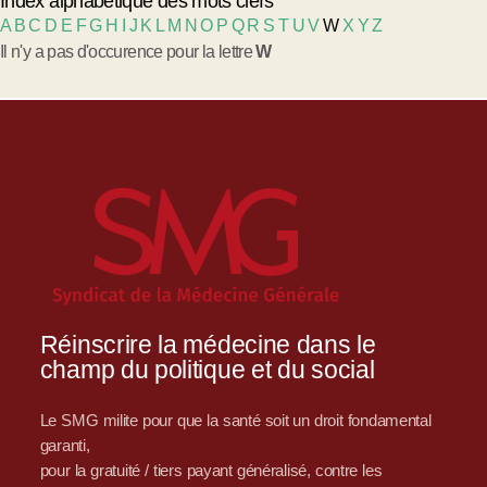
Index alphabétique des mots clefs
A
B
C
D
E
F
G
H
I
J
K
L
M
N
O
P
Q
R
S
T
U
V
W
X
Y
Z
Il n'y a pas d'occurence pour la lettre
W
Réinscrire la médecine dans le
champ du politique et du social
Le SMG milite pour que la santé soit un droit fondamental
garanti,
pour la gratuité / tiers payant généralisé, contre les