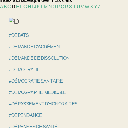
Index alphabétique des mots clefs
A
B
C
D
E
F
G
H
I
J
K
L
M
N
O
P
Q
R
S
T
U
V
W
X
Y
Z
#DÉBATS
#DEMANDE D'AGRÉMENT
#DEMANDE DE DISSOLUTION
#DÉMOCRATIE
#DÉMOCRATIE SANITAIRE
#DÉMOGRAPHIE MÉDICALE
#DÉPASSEMENT D'HONORAIRES
#DÉPENDANCE
#DÉPENSES DE SANTÉ