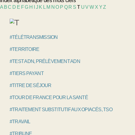
Index alphabétique des mots clefs
A
B
C
D
E
F
G
H
I
J
K
L
M
N
O
P
Q
R
S
T
U
V
W
X
Y
Z
#TÉLÉTRANSMISSION
#TERRITOIRE
#TEST ADN, PRÉLÈVEMENT ADN
#TIERS PAYANT
#TITRE DE SÉJOUR
#TOUR DE FRANCE POUR LA SANTÉ
#TRAITEMENT SUBSTITUTIF AUX OPIACÉS, TSO
#TRAVAIL
#TRIBUNE