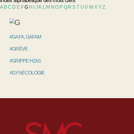
Index alphabétique des mots clefs
A
B
C
D
E
F
G
H
I
J
K
L
M
N
O
P
Q
R
S
T
U
V
W
X
Y
Z
#GAFA, GAFAM
#GRÈVE
#GRIPPE H1N1
#GYNÉCOLOGIE