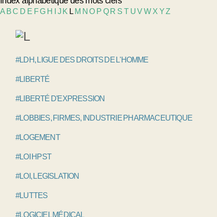
Index alphabétique des mots clefs
A
B
C
D
E
F
G
H
I
J
K
L
M
N
O
P
Q
R
S
T
U
V
W
X
Y
Z
#LDH, LIGUE DES DROITS DE L'HOMME
#LIBERTÉ
#LIBERTÉ D'EXPRESSION
#LOBBIES, FIRMES, INDUSTRIE PHARMACEUTIQUE
#LOGEMENT
#LOI HPST
#LOI, LEGISLATION
#LUTTES
#LOGICIEL MÉDICAL