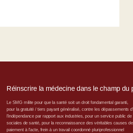
Réinscrire la médecine dans le champ du po
Le SMG milite pour que la santé soit un droit fondamental garanti,
pour la gratuité / tiers payant généralisé, contre les dépassements 
l’indépendance par rapport aux industries, pour un service public de sa
sociales de santé, pour la reconnaissance des véritables causes de
paiement à l’acte, frein à un travail coordonné pluriprofessionnel