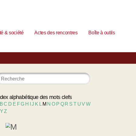
é & société
Actes des rencontres
Boîte à outils
ndex alphabétique des mots clefs
B
C
D
E
F
G
H
I
J
K
L
M
N
O
P
Q
R
S
T
U
V
W
Y
Z