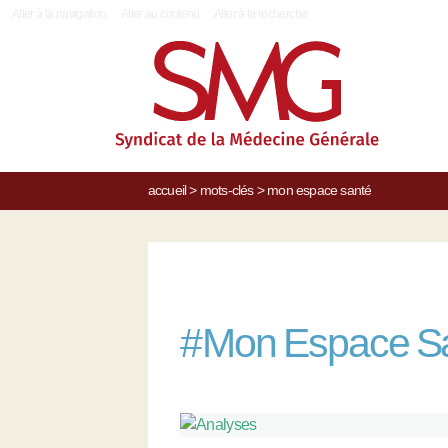
|
Aller à la navigation
Aller au contenu
Aller à la recherche
accueil
>
mots-clés
>
mon espace santé
#
Mon Espace S