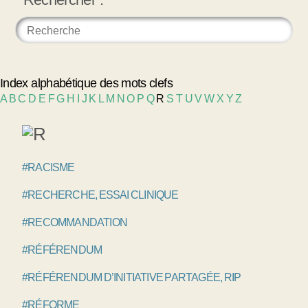
Index alphabétique des mots clefs
A
B
C
D
E
F
G
H
I
J
K
L
M
N
O
P
Q
R
S
T
U
V
W
X
Y
Z
#RACISME
#RECHERCHE, ESSAI CLINIQUE
#RECOMMANDATION
#RÉFÉRENDUM
#RÉFÉRENDUM D’INITIATIVE PARTAGÉE, RIP
#RÉFORME