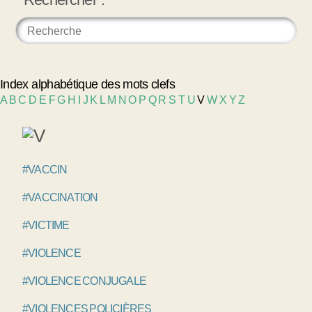
Index alphabétique des mots clefs
A
B
C
D
E
F
G
H
I
J
K
L
M
N
O
P
Q
R
S
T
U
V
W
X
Y
Z
#VACCIN
#VACCINATION
#VICTIME
#VIOLENCE
#VIOLENCE CONJUGALE
#VIOLENCES POLICIÈRES