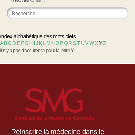
Index alphabétique des mots clefs
A
B
C
D
E
F
G
H
I
J
K
L
M
N
O
P
Q
R
S
T
U
V
W
X
Y
Z
Il n'y a pas d'occurence pour la lettre
Y
Réinscrire la médecine dans le