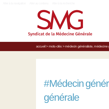
|
Aller à la navigation
Aller au contenu
Aller à la recherche
accueil
>
mots-clés
>
médecin généraliste, médecine 
#
Médecin généra
générale