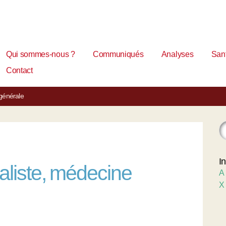
Qui sommes-nous ?
Communiqués
Analyses
Sant
Contact
générale
I
liste, médecine
A
X