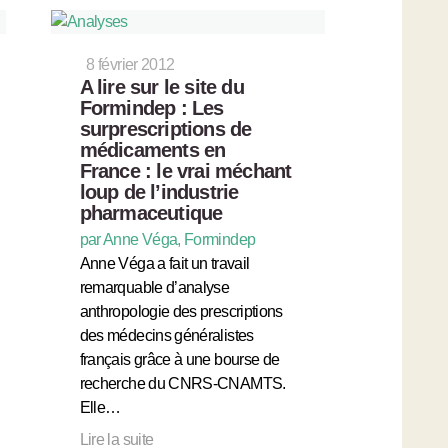
8 février 2012
A lire sur le site du
Formindep : Les
surprescriptions de
médicaments en
France : le vrai méchant
loup de l’industrie
pharmaceutique
par Anne Véga, Formindep
Anne Véga a fait un travail
remarquable d’analyse
anthropologie des prescriptions
des médecins généralistes
français grâce à une bourse de
recherche du CNRS-CNAMTS.
Elle…
Lire la suite