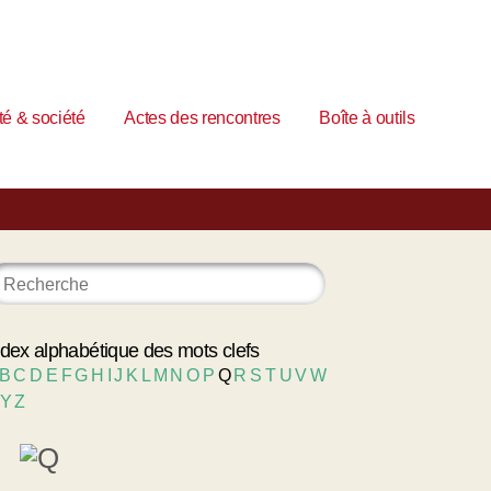
é & société
Actes des rencontres
Boîte à outils
ndex alphabétique des mots clefs
B
C
D
E
F
G
H
I
J
K
L
M
N
O
P
Q
R
S
T
U
V
W
Y
Z