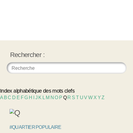
Rechercher :
Index alphabétique des mots clefs
A
B
C
D
E
F
G
H
I
J
K
L
M
N
O
P
Q
R
S
T
U
V
W
X
Y
Z
#QUARTIER POPULAIRE