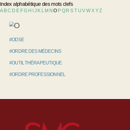
Index alphabétique des mots clefs
A
B
C
D
E
F
G
H
I
J
K
L
M
N
O
P
Q
R
S
T
U
V
W
X
Y
Z
#ODSE
#ORDRE DES MÉDECINS
#OUTIL THÉRAPEUTIQUE
#ORDRE PROFESSIONNEL