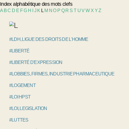
Index alphabétique des mots clefs
A
B
C
D
E
F
G
H
I
J
K
L
M
N
O
P
Q
R
S
T
U
V
W
X
Y
Z
#LDH, LIGUE DES DROITS DE L'HOMME
#LIBERTÉ
#LIBERTÉ D'EXPRESSION
#LOBBIES, FIRMES, INDUSTRIE PHARMACEUTIQUE
#LOGEMENT
#LOI HPST
#LOI, LEGISLATION
#LUTTES