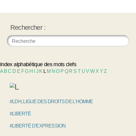
Rechercher :
Index alphabétique des mots clefs
A
B
C
D
E
F
G
H
I
J
K
L
M
N
O
P
Q
R
S
T
U
V
W
X
Y
Z
#LDH, LIGUE DES DROITS DE L'HOMME
#LIBERTÉ
#LIBERTÉ D'EXPRESSION