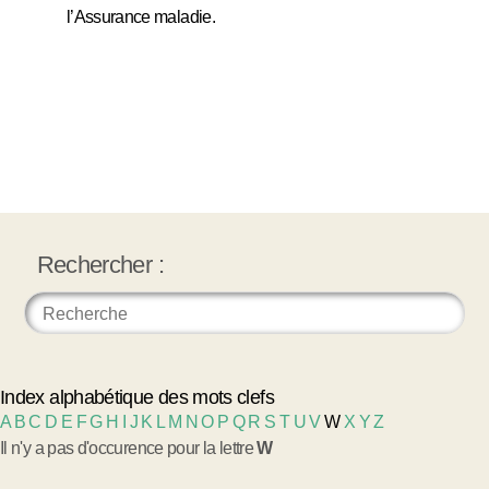
l’Assurance maladie.
Rechercher :
Index alphabétique des mots clefs
A
B
C
D
E
F
G
H
I
J
K
L
M
N
O
P
Q
R
S
T
U
V
W
X
Y
Z
Il n'y a pas d'occurence pour la lettre
W