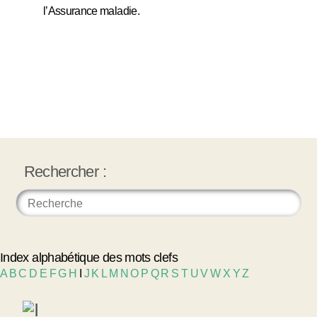
l’Assurance maladie.
Rechercher :
Index alphabétique des mots clefs
A
B
C
D
E
F
G
H
I
J
K
L
M
N
O
P
Q
R
S
T
U
V
W
X
Y
Z