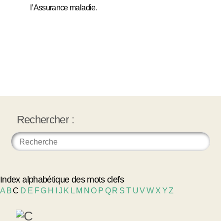
l’Assurance maladie.
Rechercher :
Index alphabétique des mots clefs
A
B
C
D
E
F
G
H
I
J
K
L
M
N
O
P
Q
R
S
T
U
V
W
X
Y
Z