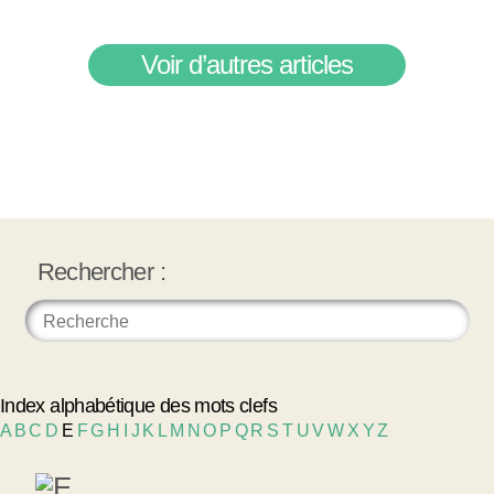
Voir d’autres articles
Rechercher :
Index alphabétique des mots clefs
A
B
C
D
E
F
G
H
I
J
K
L
M
N
O
P
Q
R
S
T
U
V
W
X
Y
Z