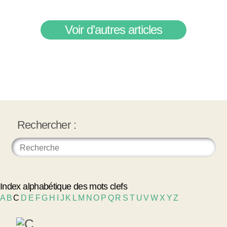
Voir d’autres articles
Rechercher :
Index alphabétique des mots clefs
A
B
C
D
E
F
G
H
I
J
K
L
M
N
O
P
Q
R
S
T
U
V
W
X
Y
Z