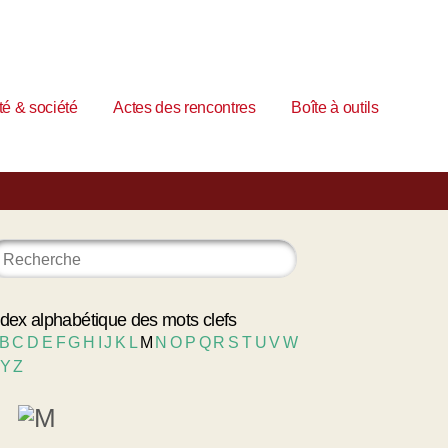
é & société
Actes des rencontres
Boîte à outils
ndex alphabétique des mots clefs
B
C
D
E
F
G
H
I
J
K
L
M
N
O
P
Q
R
S
T
U
V
W
Y
Z