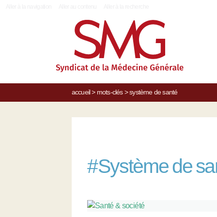
|
Aller à la navigation
Aller au contenu
Aller à la recherche
accueil
>
mots-clés
>
système de santé
#
Système de sa