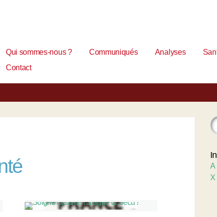
Qui sommes-nous ?
Communiqués
Analyses
Sant
Contact
I
nté
A
X