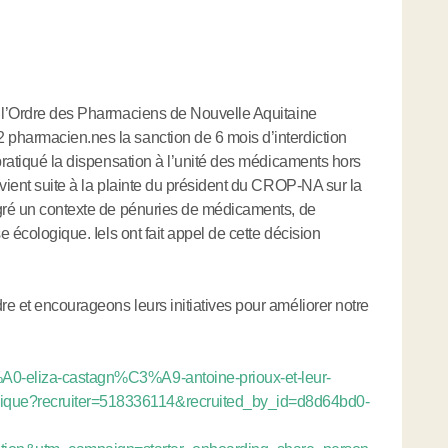
e l’Ordre des Pharmaciens de Nouvelle Aquitaine
pharmacien.nes la sanction de 6 mois d’interdiction
 pratiqué la dispensation à l’unité des médicaments hors
rvient suite à la plainte du président du CROP-NA sur la
lgré un contexte de pénuries de médicaments, de
e écologique. Iels ont fait appel de cette décision
e et encourageons leurs initiatives pour améliorer notre
A0-eliza-castagn%C3%A9-antoine-prioux-et-leur-
que?recruiter=518336114&recruited_by_id=d8d64bd0-