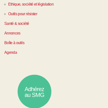
dium=copylink
Ethique, société et législation
Outils pour résister
Santé & société
Annonces
Boîte à outils
Agenda
Adhérez
au SMG