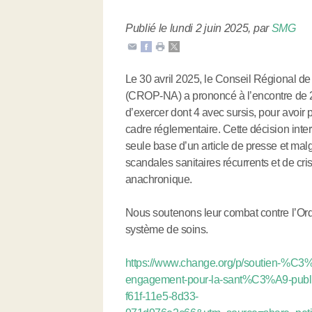
Publié le lundi 2 juin 2025
,
par
SMG
Le 30 avril 2025, le Conseil Régional d
(CROP-NA) a prononcé à l’encontre de 2 
d’exercer dont 4 avec sursis, pour avoir
cadre réglementaire. Cette décision inte
seule base d’un article de presse et ma
scandales sanitaires récurrents et de cris
anachronique.
Nous soutenons leur combat contre l’Ordr
système de soins.
https://www.change.org/p/soutien-%C3%
engagement-pour-la-sant%C3%A9-publi
f61f-11e5-8d33-