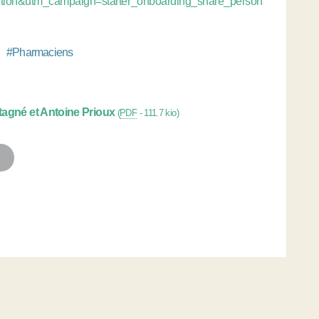
tion&utm_campaign=starter_onboarding_share_personal&utm_me
#
Pharmaciens
agné et Antoine Prioux
(
PDF
-
111.7 kio
)