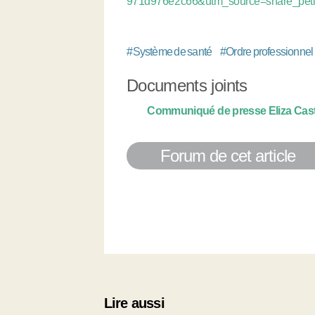
971d976e2c66&utm_source=share_peti
#
Système de santé
#
Ordre professionnel
Documents joints
Communiqué de presse Eliza Cast
Forum de cet article
Lire aussi