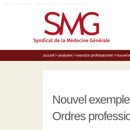
|
Aller à la navigation
Aller au contenu
Aller à la recherche
accueil
>
analyses
>
exercice professionnel
>
nouvel e
Nouvel exemple 
Ordres professi