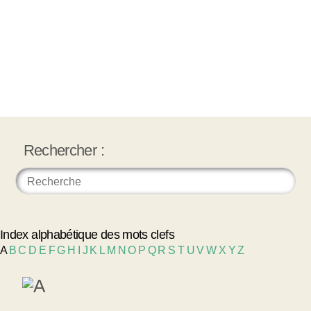
Rechercher :
Index alphabétique des mots clefs
A
B
C
D
E
F
G
H
I
J
K
L
M
N
O
P
Q
R
S
T
U
V
W
X
Y
Z