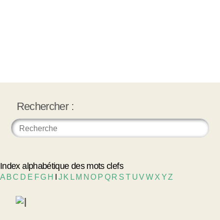
Rechercher :
Index alphabétique des mots clefs
A
B
C
D
E
F
G
H
I
J
K
L
M
N
O
P
Q
R
S
T
U
V
W
X
Y
Z