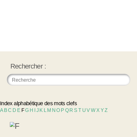
Rechercher :
Index alphabétique des mots clefs
A
B
C
D
E
F
G
H
I
J
K
L
M
N
O
P
Q
R
S
T
U
V
W
X
Y
Z