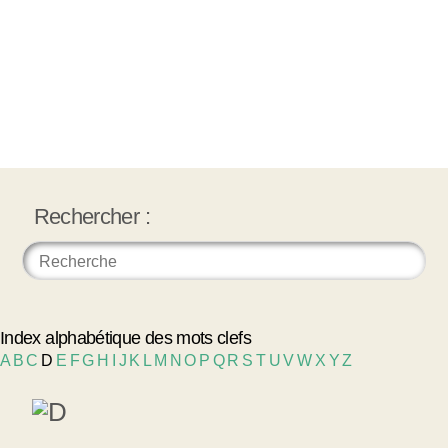
Rechercher :
Index alphabétique des mots clefs
A
B
C
D
E
F
G
H
I
J
K
L
M
N
O
P
Q
R
S
T
U
V
W
X
Y
Z