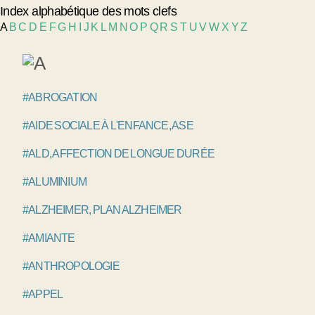
Index alphabétique des mots clefs
A
B
C
D
E
F
G
H
I
J
K
L
M
N
O
P
Q
R
S
T
U
V
W
X
Y
Z
#ABROGATION
#AIDE SOCIALE À L'ENFANCE, ASE
#ALD, AFFECTION DE LONGUE DURÉE
#ALUMINIUM
#ALZHEIMER, PLAN ALZHEIMER
#AMIANTE
#ANTHROPOLOGIE
#APPEL