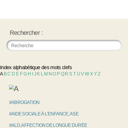
Rechercher :
Index alphabétique des mots clefs
A
B
C
D
E
F
G
H
I
J
K
L
M
N
O
P
Q
R
S
T
U
V
W
X
Y
Z
#ABROGATION
#AIDE SOCIALE À L'ENFANCE, ASE
#ALD, AFFECTION DE LONGUE DURÉE