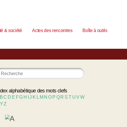
é & société
Actes des rencontres
Boîte à outils
ndex alphabétique des mots clefs
B
C
D
E
F
G
H
I
J
K
L
M
N
O
P
Q
R
S
T
U
V
W
Y
Z