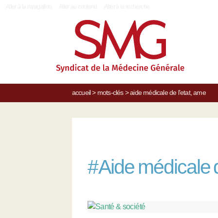
|
Aller à la navigation
Aller au contenu
Aller à la recherche
accueil
>
mots-clés
>
aide médicale de l’etat, ame
#
Aide médicale d