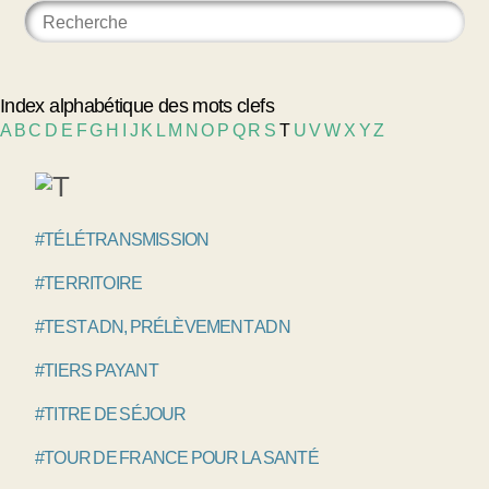
Index alphabétique des mots clefs
A
B
C
D
E
F
G
H
I
J
K
L
M
N
O
P
Q
R
S
T
U
V
W
X
Y
Z
#TÉLÉTRANSMISSION
#TERRITOIRE
#TEST ADN, PRÉLÈVEMENT ADN
#TIERS PAYANT
#TITRE DE SÉJOUR
#TOUR DE FRANCE POUR LA SANTÉ