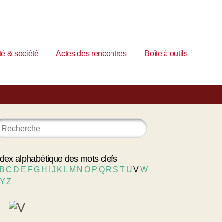
é & société
Actes des rencontres
Boîte à outils
ndex alphabétique des mots clefs
B
C
D
E
F
G
H
I
J
K
L
M
N
O
P
Q
R
S
T
U
V
W
Y
Z