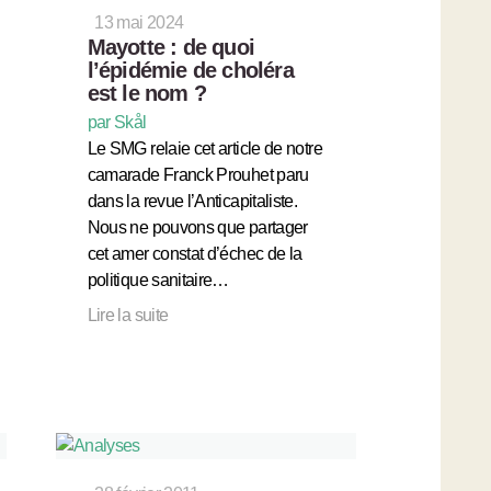
13 mai 2024
Mayotte : de quoi
l’épidémie de choléra
est le nom ?
par Skål
Le SMG relaie cet article de notre
camarade Franck Prouhet paru
dans la revue l’Anticapitaliste.
Nous ne pouvons que partager
cet amer constat d’échec de la
politique sanitaire…
Lire la suite