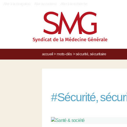
|
Aller à la navigation
Aller au contenu
Aller à la recherche
accueil
>
mots-clés
>
sécurité, sécuritaire
#
Sécurité, sécuri