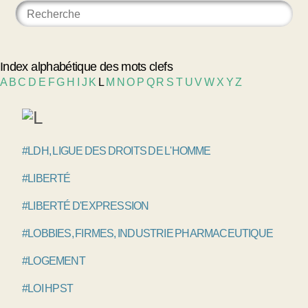
Index alphabétique des mots clefs
A
B
C
D
E
F
G
H
I
J
K
L
M
N
O
P
Q
R
S
T
U
V
W
X
Y
Z
#LDH, LIGUE DES DROITS DE L'HOMME
#LIBERTÉ
#LIBERTÉ D'EXPRESSION
#LOBBIES, FIRMES, INDUSTRIE PHARMACEUTIQUE
#LOGEMENT
#LOI HPST