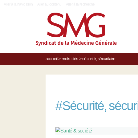
|
Aller à la navigation
Aller au contenu
Aller à la recherche
accueil
>
mots-clés
>
sécurité, sécuritaire
#
Sécurité, sécuri