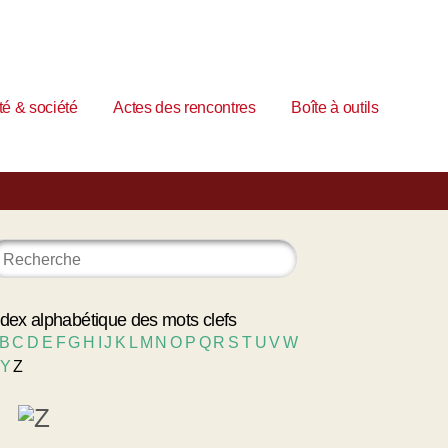
é & société
Actes des rencontres
Boîte à outils
ndex alphabétique des mots clefs
B
C
D
E
F
G
H
I
J
K
L
M
N
O
P
Q
R
S
T
U
V
W
Y
Z