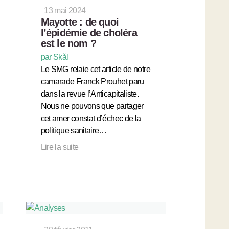
13 mai 2024
Mayotte : de quoi
l’épidémie de choléra
est le nom ?
par Skål
Le SMG relaie cet article de notre
camarade Franck Prouhet paru
dans la revue l’Anticapitaliste.
Nous ne pouvons que partager
cet amer constat d’échec de la
politique sanitaire…
Lire la suite