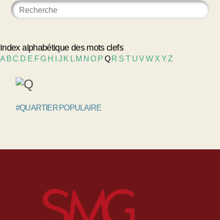
Index alphabétique des mots clefs
A
B
C
D
E
F
G
H
I
J
K
L
M
N
O
P
Q
R
S
T
U
V
W
X
Y
Z
#QUARTIER POPULAIRE