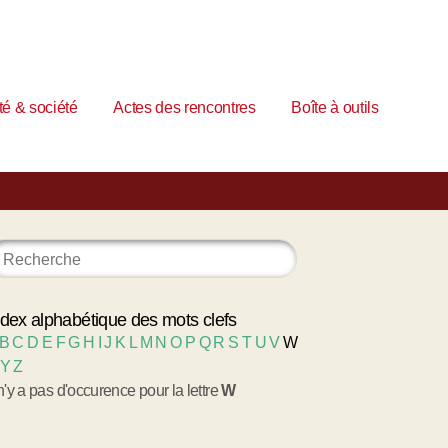
é & société
Actes des rencontres
Boîte à outils
ndex alphabétique des mots clefs
B
C
D
E
F
G
H
I
J
K
L
M
N
O
P
Q
R
S
T
U
V
W
Y
Z
 n'y a pas d'occurence pour la lettre
W