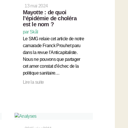
13 mai 2024
Mayotte : de quoi
l’épidémie de choléra
est le nom ?
par Skål
Le SMG relaie cet article de notre
camarade Franck Prouhet paru
dans la revue l’Anticapitaliste.
Nous ne pouvons que partager
cet amer constat d’échec de la
politique sanitaire…
Lire la suite