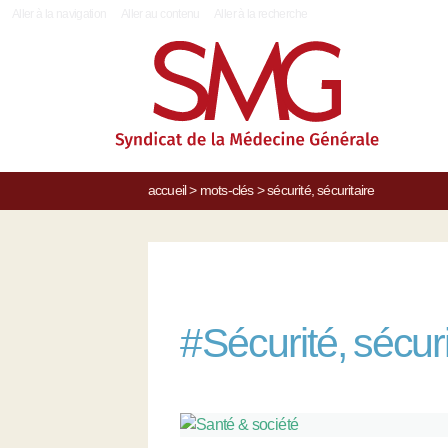
|
Aller à la navigation
Aller au contenu
Aller à la recherche
accueil
>
mots-clés
>
sécurité, sécuritaire
#
Sécurité, sécuri