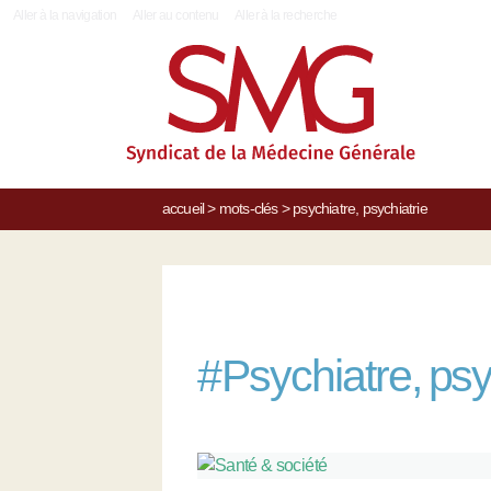
|
Aller à la navigation
Aller au contenu
Aller à la recherche
accueil
>
mots-clés
>
psychiatre, psychiatrie
#
Psychiatre, psy