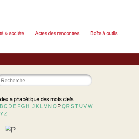
é & société
Actes des rencontres
Boîte à outils
ndex alphabétique des mots clefs
B
C
D
E
F
G
H
I
J
K
L
M
N
O
P
Q
R
S
T
U
V
W
Y
Z