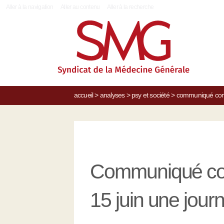
|
Aller à la navigation
Aller au contenu
Aller à la recherche
accueil
>
analyses
>
psy et société
>
communiqué commu
Communiqué co
15 juin une journ