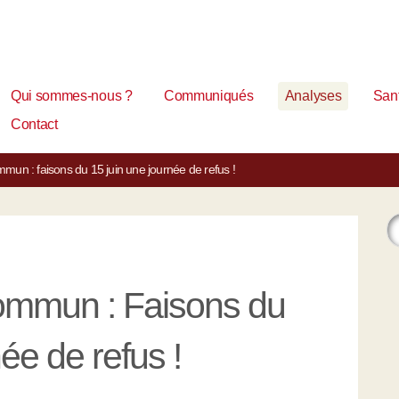
Qui sommes-nous ?
Communiqués
Analyses
Sant
Contact
n : faisons du 15 juin une journée de refus !
mmun : Faisons du
ée de refus !