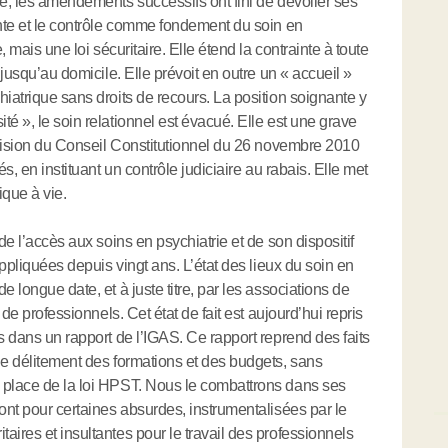
le, les amendements successifs ont fini de dévoiler ses
inte et le contrôle comme fondement du soin en
, mais une loi sécuritaire. Elle étend la contrainte à toute
 jusqu’au domicile. Elle prévoit en outre un « accueil »
hiatrique sans droits de recours. La position soignante y
é », le soin relationnel est évacué. Elle est une grave
décision du Conseil Constitutionnel du 26 novembre 2010
s, en instituant un contrôle judiciaire au rabais. Elle met
ique à vie.
de l’accès aux soins en psychiatrie et de son dispositif
appliquées depuis vingt ans. L’état des lieux du soin en
 longue date, et à juste titre, par les associations de
 de professionnels. Cet état de fait est aujourd’hui repris
s dans un rapport de l’IGAS. Ce rapport reprend des faits
de délitement des formations et des budgets, sans
 place de la loi HPST. Nous le combattrons dans ses
sont pour certaines absurdes, instrumentalisées par le
aires et insultantes pour le travail des professionnels