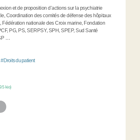
ion et de proposition d’actions sur la psychiatrie
e, Coordination des comités de défense des hôpitaux
, Fédération nationale des Croix marine, Fondation
A, PCF, PG, PS, SERPSY, SPH, SPEP, Sud Santé
USP …
#
Droits du patient
9.5 kio
)