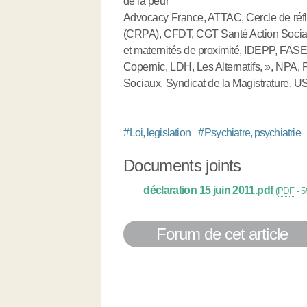
de la peur
Advocacy France, ATTAC, Cercle de réflex
(CRPA), CFDT, CGT Santé Action Social
et maternités de proximité, IDEPP, FASE
Copernic, LDH, Les Alternatifs, », NP
Sociaux, Syndicat de la Magistrature, 
#
Loi, legislation
#
Psychiatre, psychiatrie
Documents joints
déclaration 15 juin 2011.pdf
(
PDF
-
5
Forum de cet article