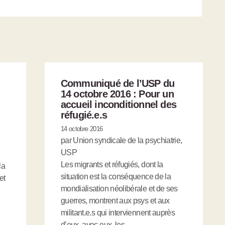
Communiqué de l’USP du
14 octobre 2016 : Pour un
accueil inconditionnel des
réfugié.e.s
14 octobre 2016
par Union syndicale de la psychiatrie,
USP
Les migrants et réfugiés, dont la
la
situation est la conséquence de la
et
mondialisation néolibérale et de ses
guerres, montrent aux psys et aux
militant.e.s qui interviennent auprès
d’eux, avec eux, les …