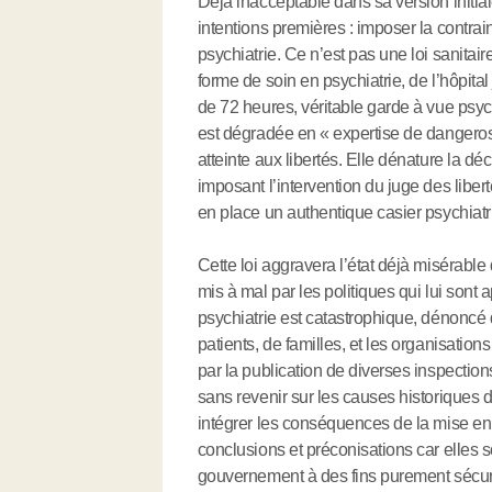
Déjà inacceptable dans sa version initia
intentions premières : imposer la contra
psychiatrie. Ce n’est pas une loi sanitaire
forme de soin en psychiatrie, de l’hôpital
de 72 heures, véritable garde à vue psyc
est dégradée en « expertise de dangerosit
atteinte aux libertés. Elle dénature la 
imposant l’intervention du juge des liberté
en place un authentique casier psychiatr
Cette loi aggravera l’état déjà misérable 
mis à mal par les politiques qui lui sont 
psychiatrie est catastrophique, dénoncé de
patients, de familles, et les organisations
par la publication de diverses inspection
sans revenir sur les causes historiques 
intégrer les conséquences de la mise en
conclusions et préconisations car elles 
gouvernement à des fins purement sécurit