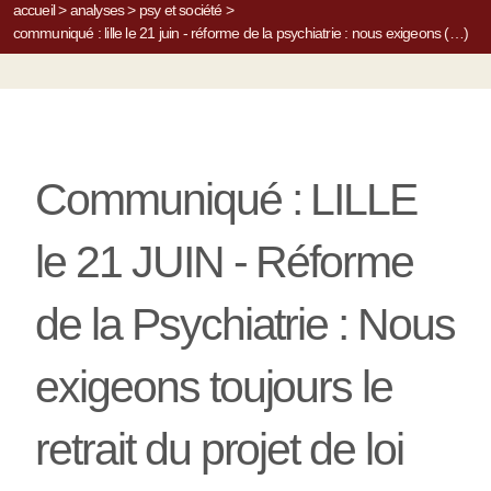
accueil
>
analyses
>
psy et société
>
communiqué : lille le 21 juin - réforme de la psychiatrie : nous exigeons (…)
Communiqué : LILLE
le 21 JUIN - Réforme
de la Psychiatrie : Nous
exigeons toujours le
retrait du projet de loi