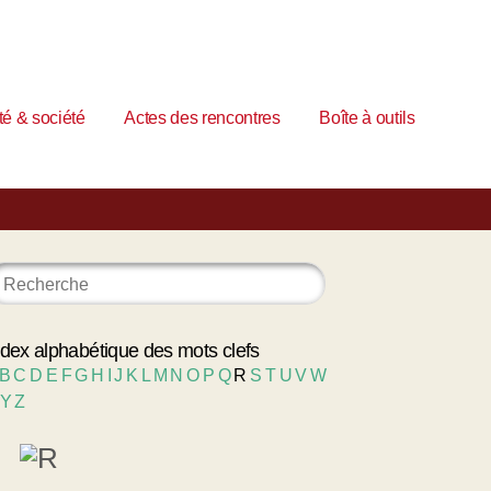
é & société
Actes des rencontres
Boîte à outils
ndex alphabétique des mots clefs
B
C
D
E
F
G
H
I
J
K
L
M
N
O
P
Q
R
S
T
U
V
W
Y
Z