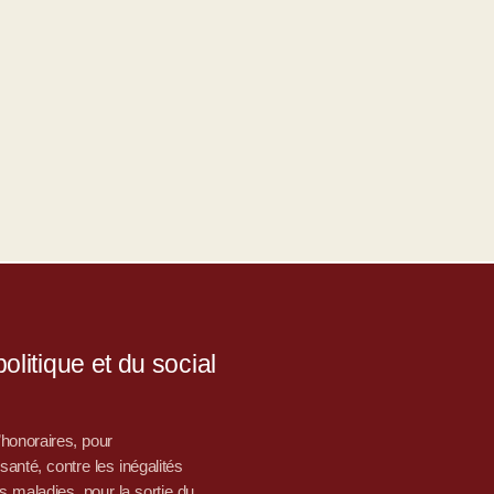
litique et du social
d’honoraires, pour
nté, contre les inégalités
s maladies, pour la sortie du