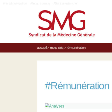
|
Aller à la navigation
Aller au contenu
Aller à la recherche
accueil
>
mots-clés
>
rémunération
#
Rémunération