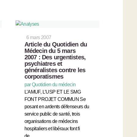
6 mars 2007
Article du Quotidien du
Médecin du 5 mars
2007 : Des urgentistes,
psychiatres et
généralistes contre les
corporatismes
par Quotidien du médecin
L’AMUF, L’USP ET LE SMG
FONT PROJET COMMUN Se
posant en ardents défenseurs du
service public de santé, trois
organisations de médecins
hospitaliers et libéraux font fi
de…