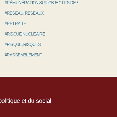
#RÉMUNÉRATION SUR OBJECTIFS DE SANTÉ PUBLIQUE, R
#RÉSEAU, RÉSEAUX
#RETRAITE
#RISQUE NUCLÉAIRE
#RISQUE, RISQUES
#RASSEMBLEMENT
litique et du social