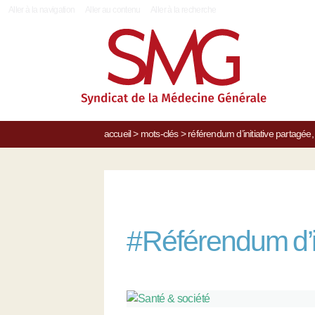
|
Aller à la navigation
Aller au contenu
Aller à la recherche
accueil
>
mots-clés
>
référendum d’initiative partagée, 
#
Référendum d’in