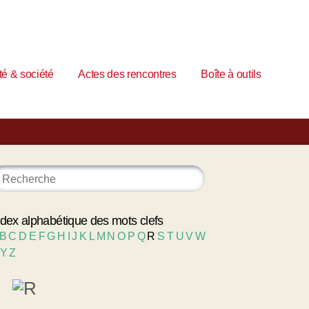
é & société
Actes des rencontres
Boîte à outils
ndex alphabétique des mots clefs
B
C
D
E
F
G
H
I
J
K
L
M
N
O
P
Q
R
S
T
U
V
W
Y
Z