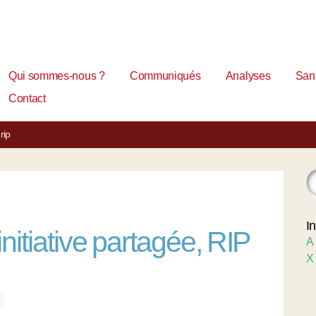
Qui sommes-nous ?
Communiqués
Analyses
Sant
Contact
rip
I
itiative partagée, RIP
A
X