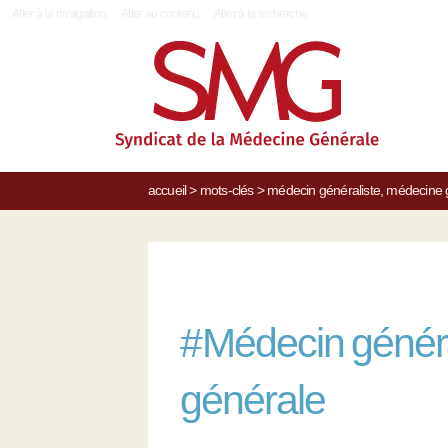
|
Aller à la navigation
Aller au contenu
Aller à la recherche
accueil
>
mots-clés
>
médecin généraliste, médecine 
#
Médecin généra
générale