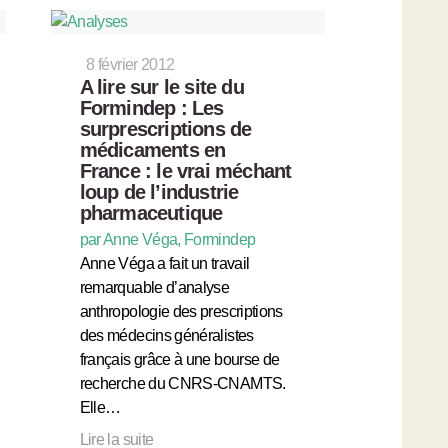
8 février 2012
A lire sur le site du
Formindep : Les
surprescriptions de
médicaments en
France : le vrai méchant
loup de l’industrie
pharmaceutique
par Anne Véga, Formindep
Anne Véga a fait un travail
remarquable d’analyse
anthropologie des prescriptions
des médecins généralistes
français grâce à une bourse de
recherche du CNRS-CNAMTS.
Elle…
Lire la suite