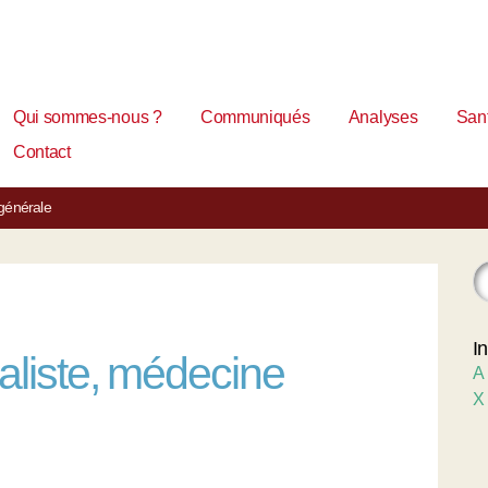
Qui sommes-nous ?
Communiqués
Analyses
Sant
Contact
générale
I
liste, médecine
A
X