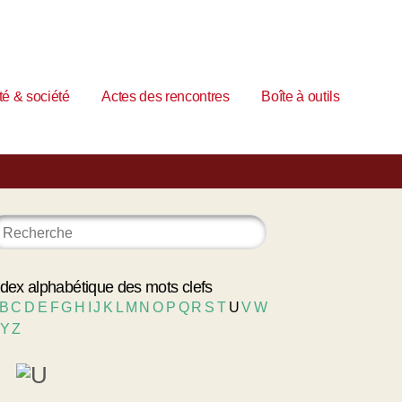
é & société
Actes des rencontres
Boîte à outils
ndex alphabétique des mots clefs
B
C
D
E
F
G
H
I
J
K
L
M
N
O
P
Q
R
S
T
U
V
W
Y
Z