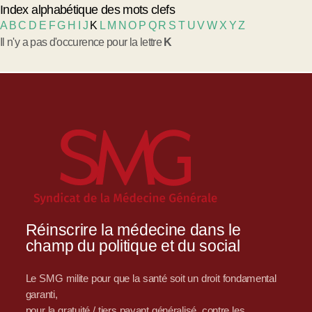
Index alphabétique des mots clefs
A
B
C
D
E
F
G
H
I
J
K
L
M
N
O
P
Q
R
S
T
U
V
W
X
Y
Z
Il n'y a pas d'occurence pour la lettre
K
Réinscrire la médecine dans le
champ du politique et du social
Le SMG milite pour que la santé soit un droit fondamental
garanti,
pour la gratuité / tiers payant généralisé, contre les