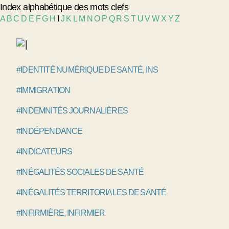
Index alphabétique des mots clefs
A
B
C
D
E
F
G
H
I
J
K
L
M
N
O
P
Q
R
S
T
U
V
W
X
Y
Z
#IDENTITÉ NUMÉRIQUE DE SANTÉ, INS
#IMMIGRATION
#INDEMNITÉS JOURNALIÈRES
#INDÉPENDANCE
#INDICATEURS
#INÉGALITÉS SOCIALES DE SANTÉ
#INÉGALITÉS TERRITORIALES DE SANTÉ
#INFIRMIÈRE, INFIRMIER