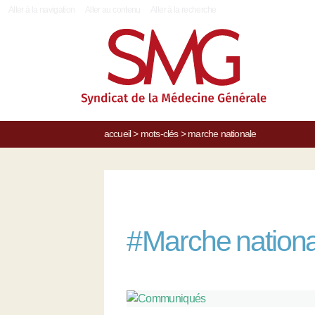
|
Aller à la navigation
Aller au contenu
Aller à la recherche
accueil
>
mots-clés
>
marche nationale
#
Marche nation