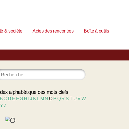
é & société
Actes des rencontres
Boîte à outils
ndex alphabétique des mots clefs
B
C
D
E
F
G
H
I
J
K
L
M
N
O
P
Q
R
S
T
U
V
W
Y
Z