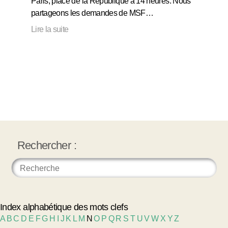
Paris, place de la République à 14 heures. Nous
partageons les demandes de MSF…
Lire la suite
Rechercher :
Index alphabétique des mots clefs
A
B
C
D
E
F
G
H
I
J
K
L
M
N
O
P
Q
R
S
T
U
V
W
X
Y
Z